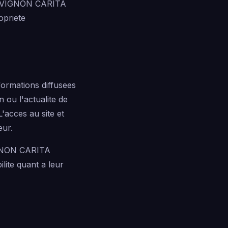
ER AVIGNON CARITA
opriete
formations diffusees
n ou l'actualite de
'acces au site et
eur.
AVIGNON CARITA
lite quant a leur