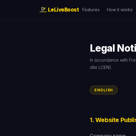
LeLiveBoost
Features
How it works
Legal Not
In accordance with Fre
dite LCEN).
ENGLISH
1. Website Publi
Company name