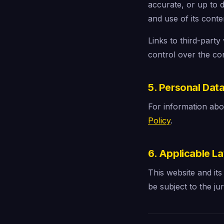
accurate, or up to d
and use of its conte
Links to third-par
control over the con
5. Personal Dat
For information abo
Policy
.
6. Applicable L
This website and its
be subject to the ju