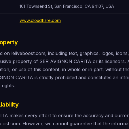
101 Townsend St, San Francisco, CA 94107, USA
www.cloudflare.com
roperty
d on leliveboost.com, including text, graphics, logos, icons
clusive property of SER AVIGNON CARITA or its licensors. 
ation, or use of this content, in whole or in part, without th
NON CARITA is strictly prohibited and constitutes an infr
 rights.
iability
 makes every effort to ensure the accuracy and currenc
boost.com. However, we cannot guarantee that the informat