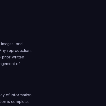
, images, and
Any reproduction,
e prior written
ingement of
y of information
ion is complete,