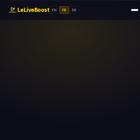
LeLiveBoost
EN
FR
DE