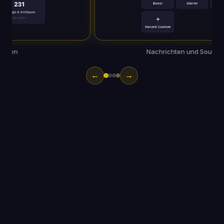
KI-Größenerkennung
←
→